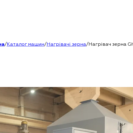
на
/
Каталог машин
/
Нагрівачі зерна
/
Нагрівач зерна G