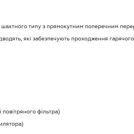
ю шахтного типу з прямокутним поперечним перер
ідводять, які забезпечують проходження гарячого
і повітряного фільтра)
тилятора)