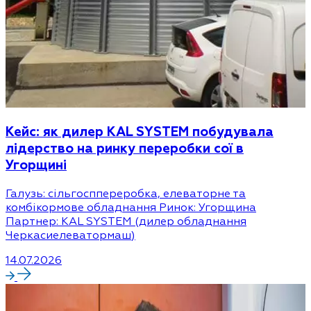
Кейс: як дилер KAL SYSTEM побудувала
лідерство на ринку переробки сої в
Угорщині
Галузь: сільгосппереробка, елеваторне та
комбікормове обладнання Ринок: Угорщина
Партнер: KAL SYSTEM (дилер обладнання
Черкасиелеватормаш)
14.07.2026