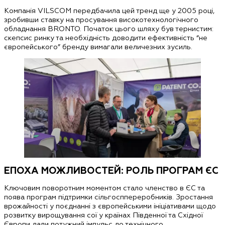
Компанія
VILSCOM
передбачила цей тренд ще у 2005 році,
зробивши ставку на просування високотехнологічного
обладнання
BRONTO
. Початок цього шляху був тернистим:
скепсис ринку та необхідність доводити ефективність “не
європейського” бренду вимагали величезних зусиль.
ЕПОХА МОЖЛИВОСТЕЙ: РОЛЬ ПРОГРАМ ЄС
Ключовим поворотним моментом стало членство в ЄС та
поява програм підтримки сільгосппереробників. Зростання
врожайності у поєднанні з європейськими ініціативами щодо
розвитку вирощування сої у країнах Південної та Східної
Європи дали потужний імпульс до технічного