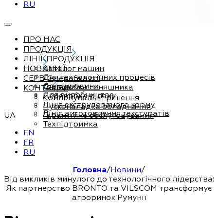
RU
ПРО НАС
ПРОДУКЦІЯ
ЛІНІЇ
ПРОДУКЦІЯ
НОВИНИ
Каталог машин
ЛІНІЇ
Для технологічних процесів
СЕРВІС
Переробка сої
Для сировини
Переробка соняшника
КОНТАКТИ
Сервіс
Для виробництва
Переробка ріпаку
Компонувальні рішення
Лінія екструдованого корму
Пусконаладка обладнання
Лінія виготовлення текстуратів
UA
Гарантійне обслуговування
Техпідтримка
EN
FR
RU
Головна
/
Новини
/
Від викликів минулого до технологічного лідерства:
Як партнерство BRONTO та VILSCOM трансформує
агроринок Румунії