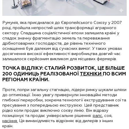
Румунія, яка приєдналася до Європейського Союзу у 2007
році, пройшла непростий шлях трансформації аграрного
сектору. Спадщина соціалістичної епохи залишила країні у
спадок значну фрагментацію земель та переважання
дрібнотоварних господарств, де рівень технічного
оснащення був далеким від сучасних вимог. У таких умовах
досягнення високої ефективності виробництва довгий час
залишалося серйозним викликом для місцевих фермерів.
ТОЧКА ВІДЛІКУ: СТАЛИЙ РОЗВИТОК, ЦЕ БІЛЬШЕ
200 ОДИНИЦЬ РЕАЛІЗОВАНОЇ
ТЕХНІКИ
ПО ВСИМ
РЕГІОНАМ КРАЇНИ.
Проте, попри загальну стагнацію, лідери ринку шукали шляхи
до оптимізації. Їхню увагу привернули інноваційні методи
глибокої переробки, зокрема технології екструдування сої та
пресування з попередньою екструзією. Цей представник
рідко коли продає виключно соєву лінію. Він відразу
позиціонує та продає універсальне рішення:
рапс
, соя,
насіння.
Ця винахідливість відрізняє від дилерів з інших
країн.