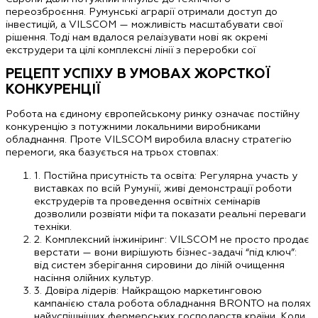
переозброєння. Румунські аграрії отримали доступ до
інвестицій, а VILSCOM — можливість масштабувати свої
рішення. Тоді нам вдалося релаізувати нові як окремі
екструдери та цілі комплексні лінії з переробки сої
РЕЦЕПТ УСПІХУ В УМОВАХ ЖОРСТКОЇ
КОНКУРЕНЦІЇ
Робота на єдиному європейському ринку означає постійну
конкуренцію з потужними локальними виробниками
обладнання. Проте VILSCOM виробила власну стратегію
перемоги, яка базується на трьох стовпах:
1.
Постійна присутність та освіта:
Регулярна участь у
виставках по всій Румунії, живі демонстрації роботи
екструдерів та проведення освітніх семінарів
дозволили розвіяти міфи та показати реальні переваги
техніки.
2.
Комплексний інжиніринг:
VILSCOM не просто продає
верстати — вони вирішують бізнес-задачі “під ключ”:
від систем зберігання сировини до ліній очищення
насіння олійних культур.
3.
Довіра лідерів:
Найкращою маркетинговою
кампанією стала робота обладнання BRONTO на полях
найуспішніших фермерських господарств країни. Коли