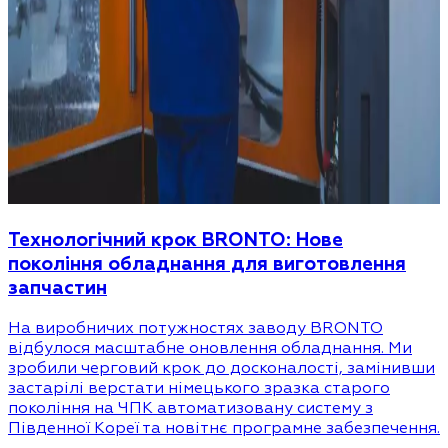
Технологічний крок BRONTO: Нове
покоління обладнання для виготовлення
запчастин
На виробничих потужностях заводу BRONTO
відбулося масштабне оновлення обладнання. Ми
зробили черговий крок до досконалості, замінивши
застарілі верстати німецького зразка старого
покоління на ЧПК автоматизовану систему з
Південної Кореї та новітнє програмне забезпечення.