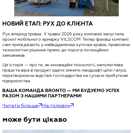
НОВИЙ ЕТАП: РУХ ДО КЛІЄНТА
Рух вперед триває. У травні 2026 року компанія запустила
проєкт
мобільного ярмарку VILSCOM
. Тепер фахівці компанії
самі приїжджають у найвіддаленіші куточки країни, привозячи
технологічні рішення прямо до порога потенційних
замовників.
Ця історія — про те, як інноваційні технології, наполеглива
праця та віра в продукт здатні змінити ландшафт цілої галузі,
перетворюючи відсталі господарства на сучасні прибуткові
підприємства.
ВАША КОМАНДА BRONTO — МИ БУДУЄМО УСПІХ
РАЗОМ З НАШИМИ ПАРТНЕРАМИ!
Читати більше
На головну
може бути цікаво