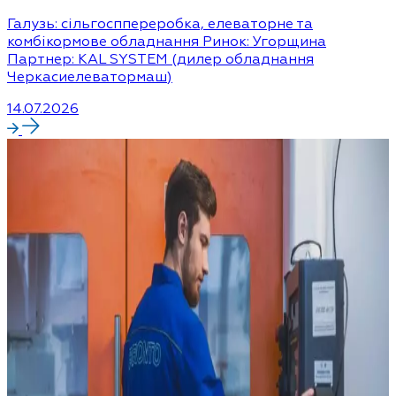
Галузь: сільгосппереробка, елеваторне та
комбікормове обладнання Ринок: Угорщина
Партнер: KAL SYSTEM (дилер обладнання
Черкасиелеватормаш)
14.07.2026