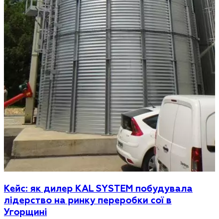
Кейс: як дилер KAL SYSTEM побудувала
лідерство на ринку переробки сої в
Угорщині