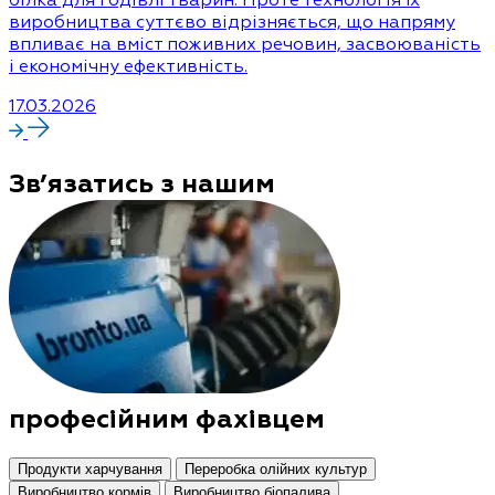
виробництва суттєво відрізняється, що напряму
впливає на вміст поживних речовин, засвоюваність
і економічну ефективність.
17.03.2026
Зв’язатись з нашим
професійним фахівцем
Продукти харчування
Переробка олійних культур
Виробництво кормів
Виробництво біопалива