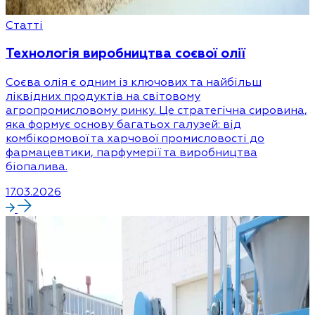
Статті
Технологія виробництва соєвої олії
Соєва олія є одним із ключових та найбільш
ліквідних продуктів на світовому
агропромисловому ринку. Це стратегічна сировина,
яка формує основу багатьох галузей: від
комбікормової та харчової промисловості до
фармацевтики, парфумерії та виробництва
біопалива.
17.03.2026