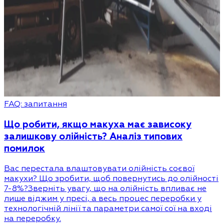
FAQ: запитання
Що робити, якщо макуха має зависоку
залишкову олійність? Аналіз типових
помилок
Вас перестала влаштовувати олійність соєвої
макухи? Що зробити, щоб повернутись до олійності
7-8%?Зверніть увагу, що на олійність впливає не
лише віджим у пресі, а весь процес переробки у
технологічній лінії та параметри самої сої на вході
на переробку.