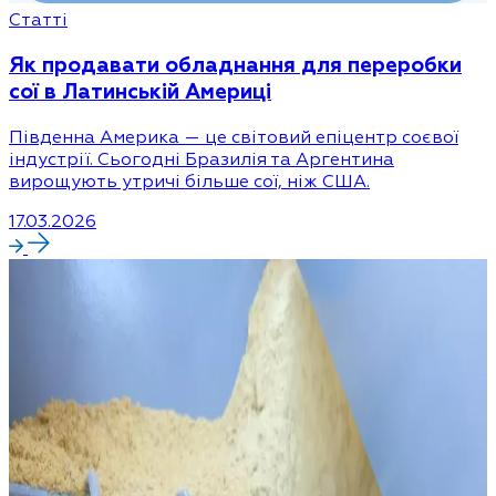
Статті
Як продавати обладнання для переробки
сої в Латинській Америці
Південна Америка — це світовий епіцентр соєвої
індустрії. Сьогодні Бразилія та Аргентина
вирощують утричі більше сої, ніж США.
17.03.2026