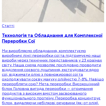
Статті
Технологія та Обладнання для Комплексної
Переробки Сої
Ми виробляємо обладнання, комплектуємо
виробничі лінії переробки сої та підтримуємо наші
вироби через технічних представників у 23 країнах
світу. Наша схема дозволяє послідовно проводити
відділення соєвого лушпиння, екструдувати ядро
сої, віджимати олію з повножирової сої та
охолоджувати соєву макуху олійністю 7-8%. Навіщо
переробляти сою? Мета переробки: Високоцінний
білок Головна вигода переробки — отримання
продуктів з високим вмістом засвоюваного
функціонального протеїну. Переробка концентрує
білок, видаляючи небілкові речовини (як-от олія).