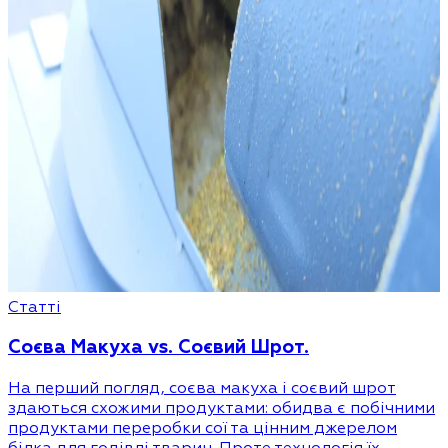
Статті
Соєва Макуха vs. Соєвий Шрот.
На перший погляд, соєва макуха і соєвий шрот
здаються схожими продуктами: обидва є побічними
продуктами переробки сої та цінним джерелом
білка для годівлі тварин. Проте технологія їх