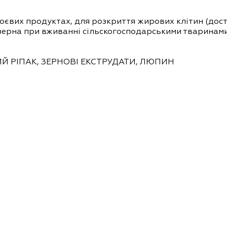
 соєвих продуктах, для розкриття жирових клітин (дос
 зерна при вживанні сільскогосподарськими тваринам
ИЙ РІПАК, ЗЕРНОВІ ЕКСТРУДАТИ, ЛЮПИН