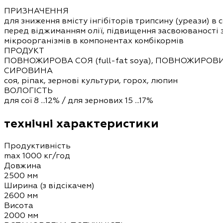
ПРИЗНАЧЕННЯ
для зниження вмісту інгібіторів трипсину (уреази) в
перед віджиманням олії, підвищення засвоюваності
мікроорганізмів в компонентах комбікормів
ПРОДУКТ
ПОВНОЖИРОВА СОЯ (full-fat soya), ПОВНОЖИРОВ
СИРОВИНА
соя, ріпак, зернові культури, горох, люпин
ВОЛОГІСТЬ
для сої 8 ...12% / для зернових 15 ...17%
технічні характеристики
Продуктивність
max 1000 кг/год
Довжина
2500 мм
Ширина (з відсікачем)
2600 мм
Висота
2000 мм