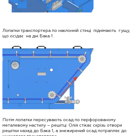
Лопатки транспортера по наклонній стінці піднімають гущу,
що осідає на дні Бака 1 .
Потім лопатки пересувають осад по перфорованому
металевому настилу – решітці. Олія стікає скрізь отвори
решітки назад до Бака 1, а знежирений осад потрапляє до
шнекового транспортера.