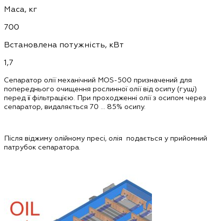
Маса, кг
700
Встановлена потужність, кВт
1,7
Сепаратор олії механічний MOS-500 призначений для
попереднього очищення рослинної олії від осипу (гущі)
перед її фільтрацією. При проходженні олії з осипом через
сепаратор,
видаляється 70 … 85% осипу
.
Після віджиму олійному пресі, олія подається у прийомний
патрубок сепаратора.