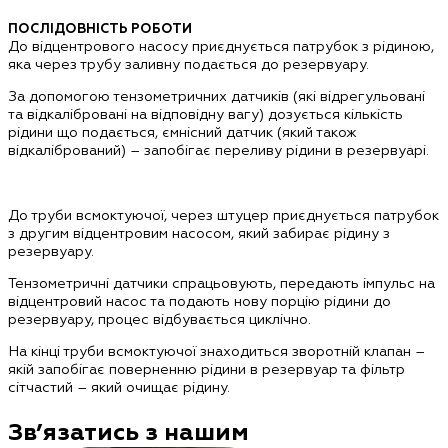
ПОСЛІДОВНІСТЬ РОБОТИ
До відцентрового насосу приєднується патрубок з рідиною,
яка через трубу заливну подається до резервуару.
За допомогою тензометричних датчиків (які відрегульовані
та відкалібровані на відповідну вагу) дозується кількість
рідини що подається, ємнісний датчик (який також
відкалібрований) – запобігає переливу рідини в резервуарі.
До труби всмоктуючої, через штуцер приєднується патрубок
з другим відцентровим насосом, який забирає рідину з
резервуару.
Тензометричні датчики спрацьовують, передають імпульс на
відцентровий насос та подають нову порцію рідини до
резервуару, процес відбувається циклічно.
На кінці труби всмоктуючої знаходиться зворотній клапан –
якій запобігає поверненню рідини в резервуар та фільтр
сітчастий – який очищає рідину.
Зв’язатись з нашим