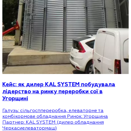
Кейс: як дилер KAL SYSTEM побудувала
лідерство на ринку переробки сої в
Угорщині
Галузь: сільгосппереробка, елеваторне та
комбікормове обладнання Ринок: Угорщина
Партнер: KAL SYSTEM (дилер обладнання
Черкасиелеватормаш)