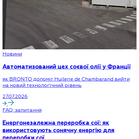
Новини
Автоматизований цех соєвої олії у Франції
як BRONTO допоміг Huilerie de Chambarand вийти
на новий технологічний рівень
27.07.2026
FAQ: запитання
Енергонезалежна переробка сої: як
використовують сонячну енергію для
переробки сої