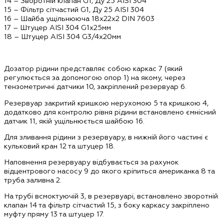
14 – Зворотній клапан G1, Ду 25 AISI 304
15 – Фільтр сітчастий G1, Ду 25 AISI 304
16 – Шайба ущільнююча 18х22х2 DIN 7603
17 – Штуцер AISI 304 G1х25мм
18 – Штуцер AISI 304 G3/4х20мм
Дозатор рідини представляє собою каркас 7 (який
регулюється за допомогою опор 1) на якому, через
тензометричні датчики 10, закріплений резервуар 6.
Резервуар закритий кришкою нерухомою 5 та кришкою 4,
додатково для контролю рівня рідини встановлено ємнісний
датчик 11, якій ущільнюється шайбою 16.
Для зливання рідини з резервуару, в нижній його частині є
кульковий кран 12 та штуцер 18.
Наповнення резервуару відбувається за рахунок
відцентрового насосу 9 до якого кріпиться американка 8 та
труба заливна 2.
На трубі всмоктуючій 3, в резервуарі, встановлено зворотній
клапан 14 та фільтр сітчастий 15, з боку каркасу закріплено
муфту пряму 13 та штуцер 17.