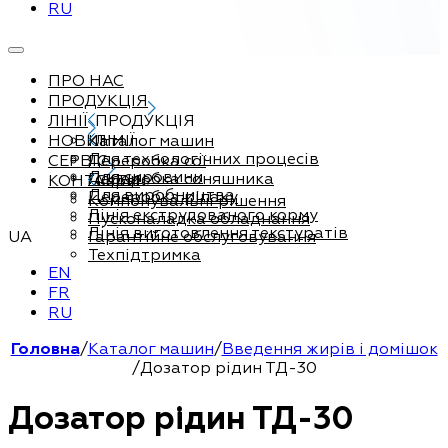
RU
ПРО НАС
ПРОДУКЦІЯ
ЛІНІЇ
ПРОДУКЦІЯ
НОВИНИ
Каталог машин
ЛІНІЇ
Для технологічних процесів
СЕРВІС
Переробка сої
Для сировини
Переробка соняшника
КОНТАКТИ
Сервіс
Для виробництва
Переробка ріпаку
Компонувальні рішення
Лінія екструдованого корму
Пусконаладка обладнання
Лінія виготовлення текстуратів
UA
Гарантійне обслуговування
Техпідтримка
EN
FR
RU
Головна
/
Каталог машин
/
Введення жирів і домішок
/
Дозатор рідин ТД-30
Дозатор рідин ТД-30