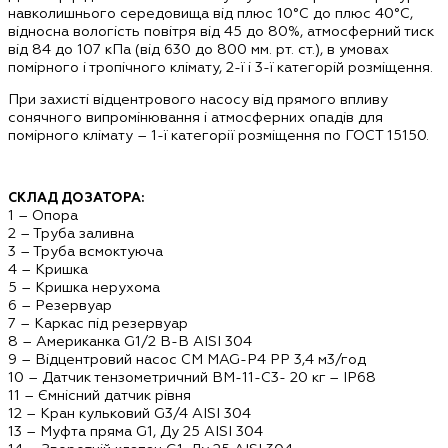
навколишнього середовища від плюс 10°С до плюс 40°С,
відносна вологість повітря від 45 до 80%, атмосферний тиск
від 84 до 107 кПа (від 630 до 800 мм. рт. ст.), в умовах
помірного і тропічного клімату, 2-ї і 3-ї категорій розміщення.
При захисті відцентрового насосу від прямого впливу
сонячного випромінювання і атмосферних опадів для
помірного клімату – 1-ї категорії розміщення по ГОСТ 15150.
СКЛАД ДОЗАТОРА:
1 – Опора
2 – Труба заливна
3 – Труба всмоктуюча
4 – Кришка
5 – Кришка нерухома
6 – Резервуар
7 – Каркас під резервуар
8 – Американка G1/2 В-В AISI 304
9 – Відцентровий насос СМ MAG-P4 PP 3,4 м3/год
10 – Датчик тензометричний ВМ-11-С3- 20 кг – ІР68
11 – Ємнісний датчик рівня
12 – Кран кульковий G3/4 AISI 304
13 – Муфта пряма G1, Ду 25 AISI 304