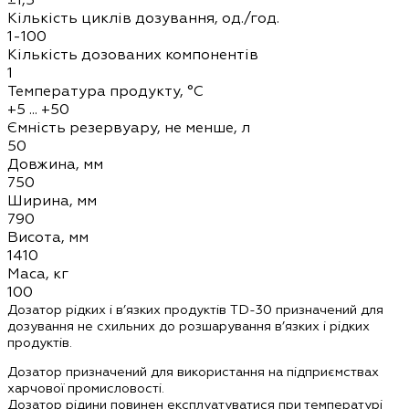
Кількість циклів дозування, од./год.
1-100
Кількість дозованих компонентів
1
Температура продукту, °С
+5 ... +50
Ємність резервуару, не менше, л
50
Довжина, мм
750
Ширина, мм
790
Висота, мм
1410
Маса, кг
100
Дозатор рідких і в’язких продуктів TD-30 призначений для
дозування не схильних до розшарування в’язких і рідких
продуктів.
Дозатор призначений для використання на підприємствах
харчової промисловості.
Дозатор рідини повинен експлуатуватися при температурі