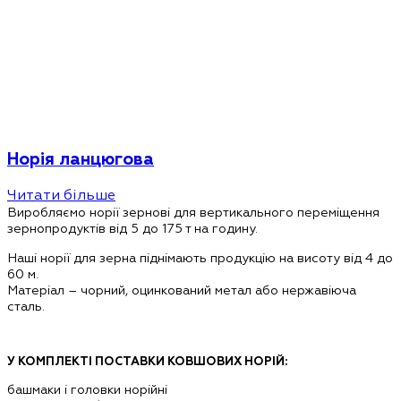
Норія ланцюгова
Читати більше
Виробляємо норії зернові для вертикального переміщення
зернопродуктів від 5 до 175 т на годину.
Наші норії для зерна піднімають продукцію на висоту від
4 до
60 м
.
Матеріал – чорний, оцинкований метал або нержавіюча
сталь.
У КОМПЛЕКТІ ПОСТАВКИ КОВШОВИХ НОРІЙ:
башмаки і головки норійні