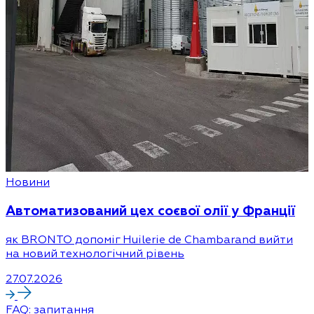
Новини
Автоматизований цех соєвої олії у Франції
як BRONTO допоміг Huilerie de Chambarand вийти
на новий технологічний рівень
27.07.2026
FAQ: запитання