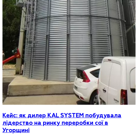
Кейс: як дилер KAL SYSTEM побудувала
лідерство на ринку переробки сої в
Угорщині