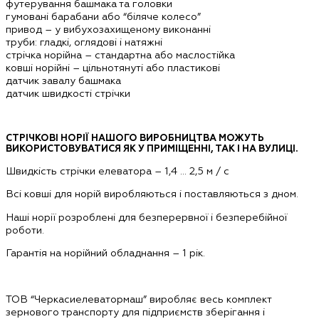
футерування башмака та головки
гумовані барабани або “біляче колесо”
привод – у вибухозахищеному виконанні
труби: гладкі, оглядові і натяжні
стрічка норійна – стандартна або маслостійка
ковші норійні – цільнотянуті або пластикові
датчик завалу башмака
датчик швидкості стрічки
СТРІЧКОВІ НОРІЇ НАШОГО ВИРОБНИЦТВА МОЖУТЬ
ВИКОРИСТОВУВАТИСЯ ЯК У ПРИМІЩЕННІ, ТАК І НА ВУЛИЦІ.
Швидкість стрічки елеватора – 1,4 … 2,5 м / с
Всі ковші для норій виробляються і поставляються з дном.
Наші норії розроблені для безперервної і безперебійної
роботи.
Гарантія на норійний обладнання – 1 рік.
ТОВ “Черкасиелеватормаш” виробляє весь комплект
зернового транспорту для підприємств зберігання і