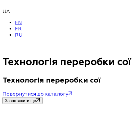
UA
EN
FR
RU
Технологія переробки сої
Технологія переробки сої
Повернутися до каталогу
Завантажити ще