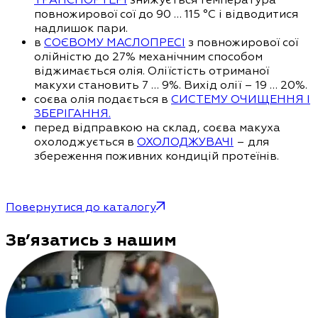
повножирової сої до 90 … 115 °С і відводитися
надлишок пари.
в
СОЄВОМУ МАСЛОПРЕСІ
з повножирової сої
олійністю до 27% механічним способом
віджимається олія. Оліїстість отриманої
макухи становить 7 … 9%. Вихід олії – 19 … 20%.
соєва олія подається в
СИСТЕМУ ОЧИЩЕННЯ І
ЗБЕРІГАННЯ.
перед відправкою на склад, соєва макуха
охолоджується в
ОХОЛОДЖУВАЧІ
– для
збереження поживних кондицій протеїнів.
Повернутися до каталогу
Зв’язатись з нашим