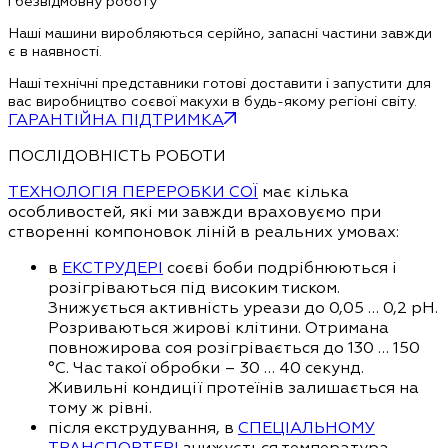
і безвідмовну роботу
Наші машини виробляються серійно, запасні частини завжди
є в наявності.
Наші технічні представники готові доставити і запустити для
вас виробництво соєвої макухи в будь-якому регіоні світу.
ГАРАНТІЙНА ПІДТРИМКА
ПОСЛІДОВНІСТЬ РОБОТИ
ТЕХНОЛОГІЯ ПЕРЕРОБКИ СОЇ
має кілька
особливостей, які ми завжди враховуємо при
створенні компоновок ліній в реальних умовах:
в
ЕКСТРУДЕРІ
соєві боби подрібнюються і
розігріваються під високим тиском.
Знижується активність уреази до 0,05 … 0,2 pH.
Розриваються жирові клітини. Отримана
повножирова соя розігрівається до 130 … 150
°С. Час такої обробки – 30 … 40 секунд.
Живильні кондиції протеїнів залишається на
тому ж рівні.
після екструдування, в
СПЕЦІАЛЬНОМУ
ТРАНСПОРТЕРІ
знижується температура