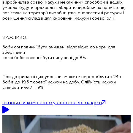
виробництва соєвої макухи механічним способом в ваших
умовах: будуть враховані габарити виробничих приміщень,
логістика на території виробництва, енергетичні ресурси і
розміщення складів для сировини, макухи і соєвої олії.
ВАЖЛИВО:
боби сої повинні бути очищені відповідно до норм для
зберігання
соєві боби повинні бути висушені до 8%
При дотриманні цих умов, ви зможете переробляти з 24 т
бобів до 19,5 т соєвої макухи на добу. Олійність макухи
становитиме 7 … 9%.
замовити комопновку лінії соєвої макухи