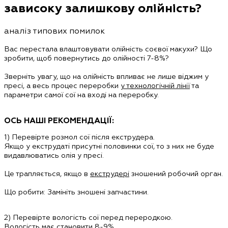
зависоку залишкову олійність?
аналіз типових помилок
Вас перестала влаштовувати олійність соєвої макухи? Що
зробити, щоб повернутись до олійності 7-8%?
Зверніть увагу, що на олійність впливає не лише віджим у
пресі, а весь процес переробки
у технологічній лінії
та
параметри самої сої на вході на переробку.
ОСЬ НАШІ РЕКОМЕНДАЦІЇ:
1)
Перевірте розмол сої після екструдера.
Якщо у екструдаті присутні половинки сої, то з них не буде
видавлюватись олія у пресі.
Це трапляється, якщо в
екструдері
зношений робочий орган.
Що робити:
Замініть зношені запчастини.
2)
Перевірте вологість сої перед переродкою.
Вологість має становити
8-9%
.