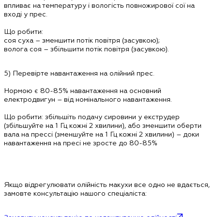
впливає на температуру і вологість повножирової сої на
вході у прес.
Що робити:
соя суха – зменшити потік повітря (засувкою);
волога соя – збільшити потік повітря (засувкою).
5)
Перевірте навантаження на олійний прес.
Нормою є 80-85% навантаження на основний
електродвигун – від номінального навантаження.
Що робити:
збільшіть подачу сировини у
екструдер
(збільшуйте на 1 Гц кожні 2 хвилини), або зменшити оберти
вала на прессі (зменшуйте на 1 Гц кожні 2 хвилини) – доки
навантаження на пресі не зросте до 80-85%
Якщо відрегулювати олійність макухи все одно не вдається,
замовте консультацію нашого спеціаліста: