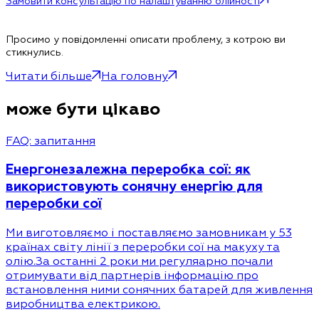
Замовити консультацію по налаштуванню олійності
Просимо у повідомленні описати проблему, з котрою ви
стикнулись.
Читати більше
На головну
може бути цікаво
FAQ: запитання
Енергонезалежна переробка сої: як
використовують сонячну енергію для
переробки сої
Ми виготовляємо і поставляємо замовникам у 53
країнах світу лінії з переробки сої на макуху та
олію.За останні 2 роки ми регуляарно почали
отримувати від партнерів інформацію про
встановлення ними сонячних батарей для живлення
виробництва електрикою.