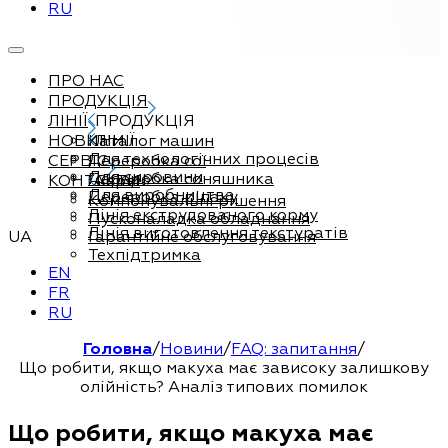
RU
ПРО НАС
ПРОДУКЦІЯ
ЛІНІЇ
ПРОДУКЦІЯ
НОВИНИ
Каталог машин
ЛІНІЇ
Для технологічних процесів
СЕРВІС
Переробка сої
Для сировини
Переробка соняшника
КОНТАКТИ
Сервіс
Для виробництва
Переробка ріпаку
Компонувальні рішення
Лінія екструдованого корму
Пусконаладка обладнання
Лінія виготовлення текстуратів
UA
Гарантійне обслуговування
Техпідтримка
EN
FR
RU
Головна
/
Новини
/
FAQ: запитання
/
Що робити, якщо макуха має зависоку залишкову
олійність? Аналіз типових помилок
Що робити, якщо макуха має