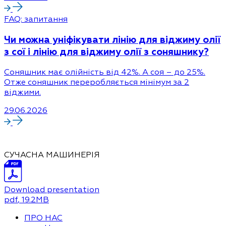
FAQ: запитання
Чи можна уніфікувати лінію для віджиму олії
з сої і лінію для віджиму олії з соняшнику?
Соняшник має олійність від 42%. А соя – до 25%.
Отже соняшник переробляється мінімум за 2
віджими.
29.06.2026
СУЧАСНА МАШИНЕРІЯ
Download presentation
pdf
, 19.2MB
ПРО НАС