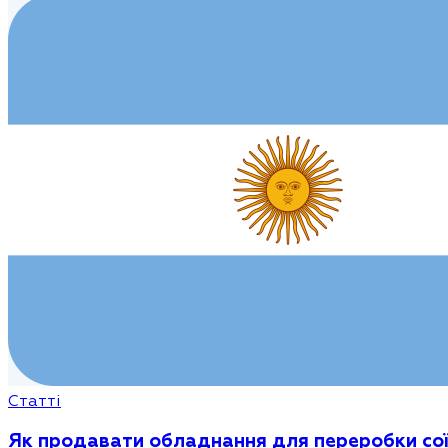
Статті
Як продавати обладнання для переробки сої