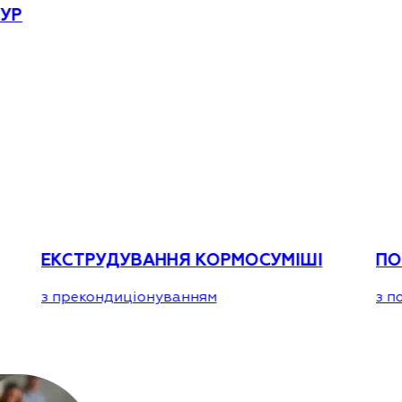
ТУР
ЕКСТРУДУВАННЯ КОРМОСУМІШІ
ПО
з прекондиціонуванням
з п