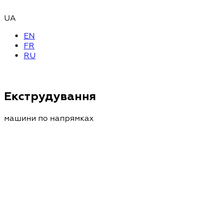
UA
EN
FR
RU
Екструдування
машини по напрямках