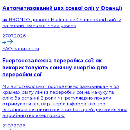
Автоматизований цех соєвої олії у Франції
як BRONTO допоміг Huilerie de Chambarand вийти
на новий технологічний рівень
27.07.2026
FAQ: запитання
Енергонезалежна переробка сої: як
використовують сонячну енергію для
переробки сої
Ми виготовляємо і поставляємо замовникам у 53
країнах світу лінії з переробки сої на макуху та
олію.За останні 2 роки ми регуляарно почали
отримувати від партнерів інформацію про
встановлення ними сонячних батарей для живлення
виробництва електрикою.
21.07.2026