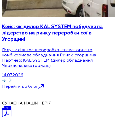
Кейс: як дилер KAL SYSTEM побудувала
лідерство на ринку переробки сої в
Угорщині
Галузь: сільгосппереробка, елеваторне та
комбікормове обладнання Ринок: Угорщина
Партнер: KAL SYSTEM (дилер обладнання
Черкасиелеватормаш)
14.07.2026
Перейти до блогу
СУЧАСНА МАШИНЕРІЯ