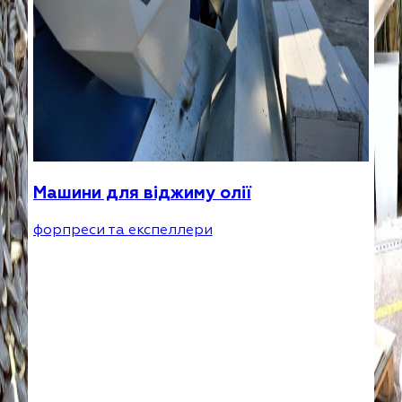
Машини для віджиму олії
форпреси та експеллери